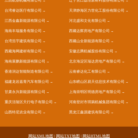
江西航朋机械有限公司
辽宁营口磊理新材料股份有限公司
台湾睿达医疗有限公司
天津静海区力世化工股份有限公司
江西金鑫新能源有限公司
河北盛和文化有限公司
海南丰瑞服务有限公司
西藏达辉房地产有限公司
台湾浩宇建筑有限公司
西藏山全新能源有限公司
西藏海网建材有限公司
安徽志腾机械股份有限公司
海南展鹏新能源有限公司
北京海淀区瑞达房地产有限公司
香港润达智能制造有限公司
云南睿达化工有限公司
福建龙岩嘉青汽车有限公司
山东崂山区易天信息技术有限公司
甘肃永兴新能源有限公司
上海崇明区明德房地产有限公司
重庆涪陵区天行电子有限公司
河南登封市琪琬机械集团有限公司
山西特尼农业有限公司
黑龙江鑫源建筑有限公司
网站XML地图
|
网站TXT地图
|
网站HTML地图